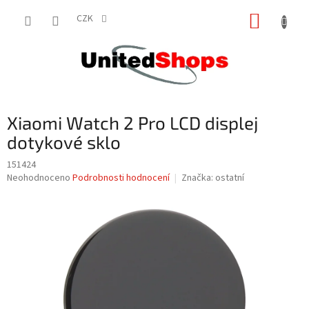
Přejít
NÁKUP
na
CZK
obsah
KOŠÍK
Xiaomi Watch 2 Pro LCD displej
dotykové sklo
151424
Průměrné
Neohodnoceno
Podrobnosti hodnocení
Značka:
ostatní
hodnocení
produktu
je
0,0
z
5
hvězdiček.