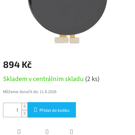
894 Kč
Měrná
Skladem v centrálním skladu
(2 ks)
cena:
Můžeme doručit do:
11.8.2026
Přidat do košíku