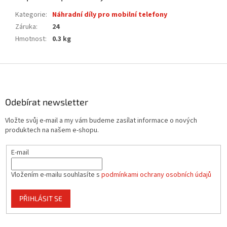
Kategorie
:
Náhradní díly pro mobilní telefony
Záruka
:
24
Hmotnost
:
0.3 kg
Z
á
p
a
Odebírat newsletter
t
Vložte svůj e-mail a my vám budeme zasílat informace o nových
í
produktech na našem e-shopu.
E-mail
Vložením e-mailu souhlasíte s
podmínkami ochrany osobních údajů
PŘIHLÁSIT SE