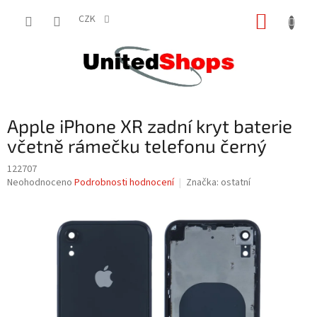
Přejít
NÁKUP
na
CZK
obsah
KOŠÍK
Apple iPhone XR zadní kryt baterie
včetně rámečku telefonu černý
122707
Průměrné
Neohodnoceno
Podrobnosti hodnocení
Značka:
ostatní
hodnocení
produktu
je
0,0
z
5
hvězdiček.