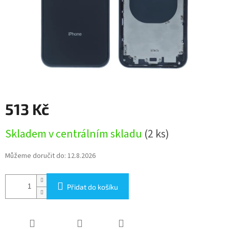
513 Kč
Měrná
Skladem v centrálním skladu
(2 ks)
cena:
Můžeme doručit do:
12.8.2026
Přidat do košíku