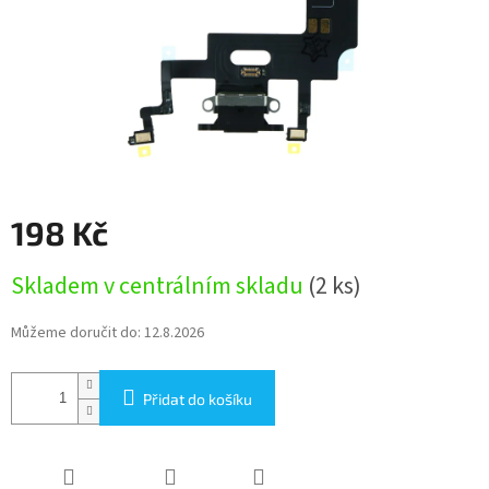
198 Kč
Měrná
Skladem v centrálním skladu
(2 ks)
cena:
Můžeme doručit do:
12.8.2026
Přidat do košíku