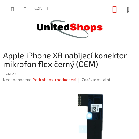
Přejít
NÁKUP
na
CZK
obsah
KOŠÍK
Apple iPhone XR nabíjecí konektor
mikrofon flex černý (OEM)
124122
Průměrné
Neohodnoceno
Podrobnosti hodnocení
Značka:
ostatní
hodnocení
produktu
je
0,0
z
5
hvězdiček.