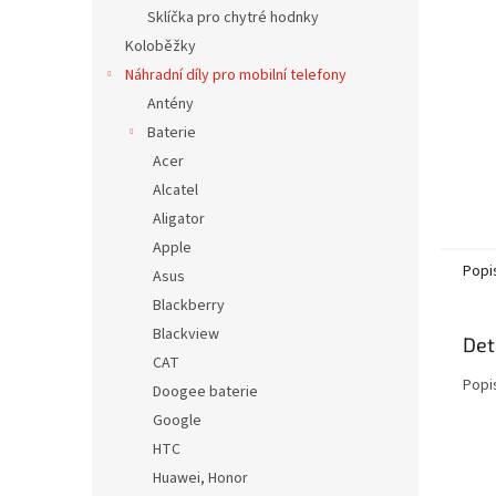
n
Sklíčka pro chytré hodnky
e
Koloběžky
l
Náhradní díly pro mobilní telefony
Antény
Baterie
Acer
Alcatel
Aligator
Apple
Popi
Asus
Blackberry
Blackview
Det
CAT
Popi
Doogee baterie
Google
HTC
Huawei, Honor