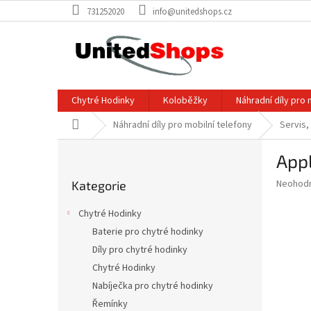
Přejít
731252020
info@unitedshops.cz
na
obsah
Chytré Hodinky
Koloběžky
Náhradní díly pro 
Domů
Náhradní díly pro mobilní telefony
Servis,
P
Appl
o
Přeskočit
s
Průměr
Neohod
Kategorie
kategorie
t
hodnoce
r
produkt
Chytré Hodinky
a
je
Baterie pro chytré hodinky
0,0
n
z
Díly pro chytré hodinky
n
5
í
Chytré Hodinky
hvězdič
p
Nabíječka pro chytré hodinky
a
Řemínky