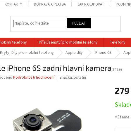
KONTAKTY
DOPRAVA A PLATBA
JAK NAKUPOVAT
PODMÍNK
HLEDAT
mobilní telefony
Příslušenství pro mobilní telefony
Telefony
 Kryty, Díly pro mobilní telefony
Apple díly
iPhone 6S
Appl
e iPhone 6S zadní hlavní kamera
24293
né
noceno
Podrobnosti hodnocení
Značka:
ostatní
ní
279
u
Měrná
Sklad
cena:
ek.
Můžeme d