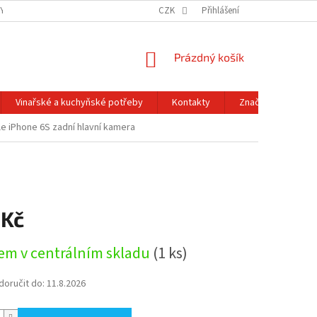
Y OCHRANY OSOBNÍCH ÚDAJŮ
OBCHODNÍ PODMÍNKY
CZK
Přihlášení
REKLAMACE A
NÁKUPNÍ
Prázdný košík
KOŠÍK
Vinařské a kuchyňské potřeby
Kontakty
Značky
e iPhone 6S zadní hlavní kamera
 Kč
em v centrálním skladu
(1 ks)
oručit do:
11.8.2026