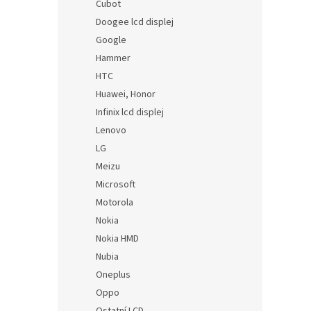
Cubot
Doogee lcd displej
Google
Hammer
HTC
Huawei, Honor
Infinix lcd displej
Lenovo
LG
Meizu
Microsoft
Motorola
Nokia
Nokia HMD
Nubia
Oneplus
Oppo