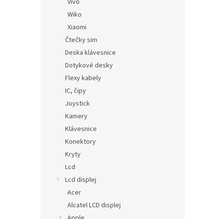
Vivo
Wiko
Xiaomi
Čtečky sim
Deska klávesnice
Dotykové desky
Flexy kabely
IC, čipy
Joystick
Kamery
Klávesnice
Konektory
Kryty
Lcd
Lcd displej
Acer
Alcatel LCD displej
Apple