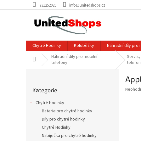
Přejít
731252020
info@unitedshops.cz
na
obsah
Chytré Hodinky
Koloběžky
Náhradní díly pro 
Náhradní díly pro mobilní
Servis, 
Domů
telefony
telefon
P
Appl
o
Přeskočit
s
Průměr
Neohod
Kategorie
kategorie
t
hodnoce
r
produkt
Chytré Hodinky
a
je
Baterie pro chytré hodinky
0,0
n
z
Díly pro chytré hodinky
n
5
í
Chytré Hodinky
hvězdič
p
Nabíječka pro chytré hodinky