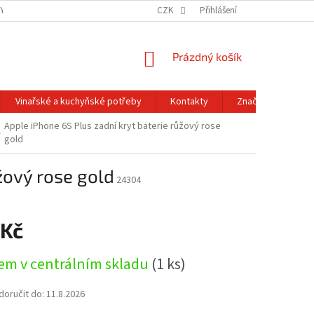
Y OCHRANY OSOBNÍCH ÚDAJŮ
OBCHODNÍ PODMÍNKY
CZK
Přihlášení
REKLAMACE A
NÁKUPNÍ
Prázdný košík
KOŠÍK
Vinařské a kuchyňské potřeby
Kontakty
Značky
Apple iPhone 6S Plus zadní kryt baterie růžový rose
gold
žový rose gold
24304
 Kč
em v centrálním skladu
(1 ks)
oručit do:
11.8.2026