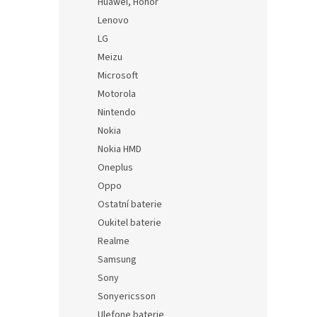
Huawei, Honor
Lenovo
LG
Meizu
Microsoft
Motorola
Nintendo
Nokia
Nokia HMD
Oneplus
Oppo
Ostatní baterie
Oukitel baterie
Realme
Samsung
Sony
Sonyericsson
Ulefone baterie