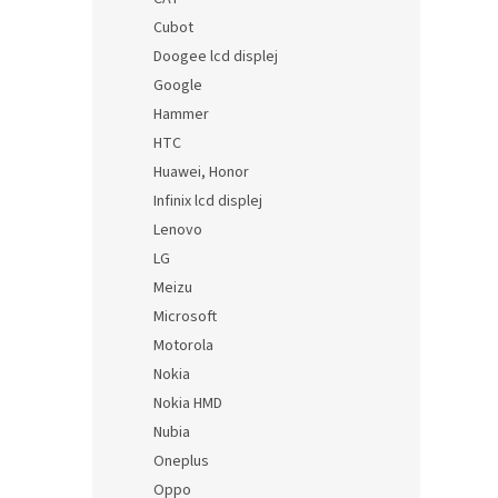
Cubot
Doogee lcd displej
Google
Hammer
HTC
Huawei, Honor
Infinix lcd displej
Lenovo
LG
Meizu
Microsoft
Motorola
Nokia
Nokia HMD
Nubia
Oneplus
Oppo