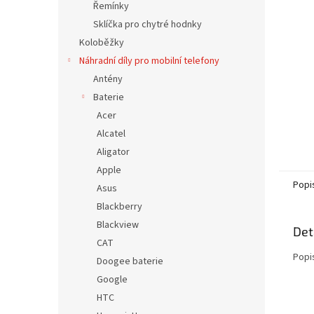
a
Řemínky
n
Sklíčka pro chytré hodnky
e
Koloběžky
l
Náhradní díly pro mobilní telefony
Antény
Baterie
Acer
Alcatel
Aligator
Apple
Popi
Asus
Blackberry
Blackview
Det
CAT
Popi
Doogee baterie
Google
HTC