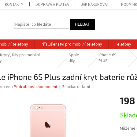
KONTAKTY
DOPRAVA A PLATBA
JAK NAKUPOVAT
PODMÍNK
HLEDAT
mobilní telefony
Příslušenství pro mobilní telefony
Telefony
Kryty, Díly pro mobilní
Apple
iPhone 6S
y
díly
PLUS
e iPhone 6S Plus zadní kryt baterie rů
né
noceno
Podrobnosti hodnocení
Značka:
ostatní
ní
198
u
Měrná
Sklad
cena:
ek.
Můžeme d