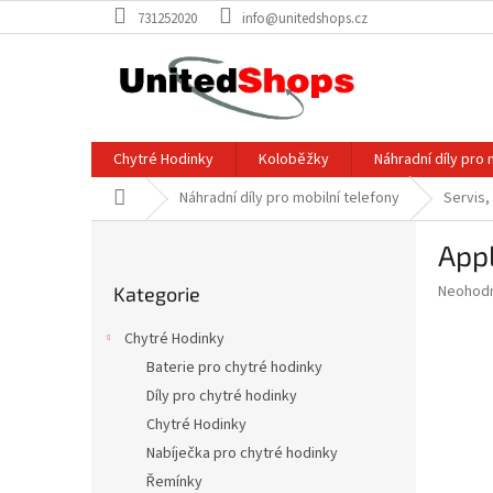
Přejít
731252020
info@unitedshops.cz
na
obsah
Chytré Hodinky
Koloběžky
Náhradní díly pro 
Domů
Náhradní díly pro mobilní telefony
Servis,
P
Appl
o
Přeskočit
s
Průměr
Neohod
Kategorie
kategorie
t
hodnoce
r
produkt
Chytré Hodinky
a
je
Baterie pro chytré hodinky
0,0
n
z
Díly pro chytré hodinky
n
5
í
Chytré Hodinky
hvězdič
p
Nabíječka pro chytré hodinky
a
Řemínky