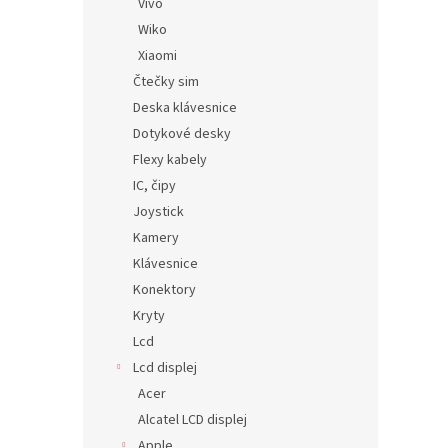
Vivo
Wiko
Xiaomi
Čtečky sim
Deska klávesnice
Dotykové desky
Flexy kabely
IC, čipy
Joystick
Kamery
Klávesnice
Konektory
Kryty
Lcd
Lcd displej
Acer
Alcatel LCD displej
Apple