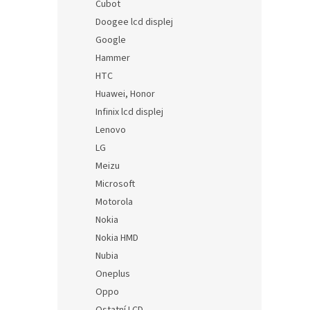
Cubot
Doogee lcd displej
Google
Hammer
HTC
Huawei, Honor
Infinix lcd displej
Lenovo
LG
Meizu
Microsoft
Motorola
Nokia
Nokia HMD
Nubia
Oneplus
Oppo