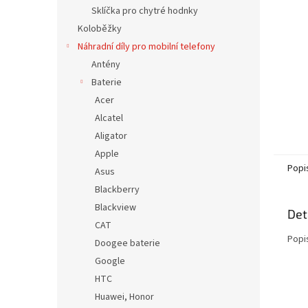
n
Sklíčka pro chytré hodnky
e
Koloběžky
l
Náhradní díly pro mobilní telefony
Antény
Baterie
Acer
Alcatel
Aligator
Apple
Popi
Asus
Blackberry
Blackview
Det
CAT
Popi
Doogee baterie
Google
HTC
Huawei, Honor