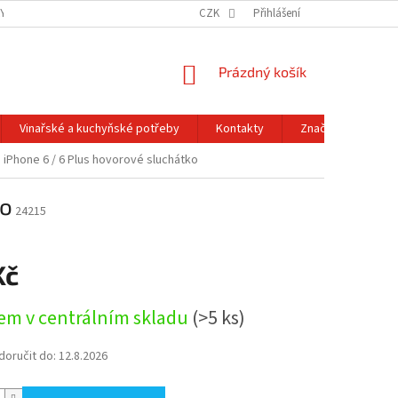
Y OCHRANY OSOBNÍCH ÚDAJŮ
OBCHODNÍ PODMÍNKY
CZK
Přihlášení
REKLAMACE A
NÁKUPNÍ
Prázdný košík
KOŠÍK
Vinařské a kuchyňské potřeby
Kontakty
Značky
 iPhone 6 / 6 Plus hovorové sluchátko
ko
24215
Kč
em v centrálním skladu
(>5 ks)
oručit do:
12.8.2026