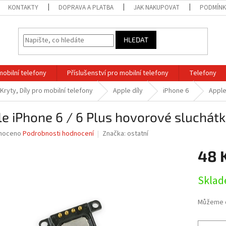
KONTAKTY
DOPRAVA A PLATBA
JAK NAKUPOVAT
PODMÍNK
HLEDAT
mobilní telefony
Příslušenství pro mobilní telefony
Telefony
 Kryty, Díly pro mobilní telefony
Apple díly
iPhone 6
Apple
e iPhone 6 / 6 Plus hovorové sluchát
né
noceno
Podrobnosti hodnocení
Značka:
ostatní
ní
48 
u
Měrná
Sklad
cena:
ek.
Můžeme d