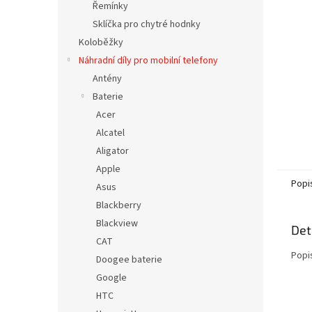
a
Řemínky
n
Sklíčka pro chytré hodnky
e
Koloběžky
l
Náhradní díly pro mobilní telefony
Antény
Baterie
Acer
Alcatel
Aligator
Apple
Popi
Asus
Blackberry
Blackview
Det
CAT
Popi
Doogee baterie
Google
HTC