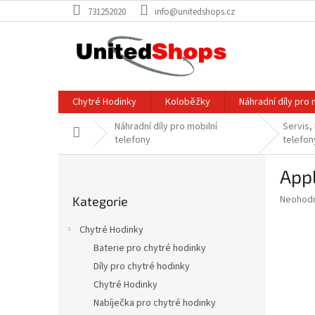
Přejít
731252020
info@unitedshops.cz
na
obsah
Chytré Hodinky
Koloběžky
Náhradní díly pro 
Náhradní díly pro mobilní
Servis, 
Domů
telefony
telefon
P
Appl
o
Přeskočit
s
Průměr
Neohod
Kategorie
kategorie
t
hodnoce
r
produkt
Chytré Hodinky
a
je
Baterie pro chytré hodinky
0,0
n
z
Díly pro chytré hodinky
n
5
í
Chytré Hodinky
hvězdič
p
Nabíječka pro chytré hodinky