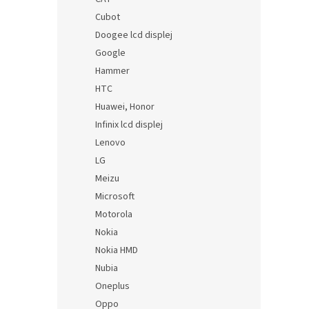
Cubot
Doogee lcd displej
Google
Hammer
HTC
Huawei, Honor
Infinix lcd displej
Lenovo
LG
Meizu
Microsoft
Motorola
Nokia
Nokia HMD
Nubia
Oneplus
Oppo