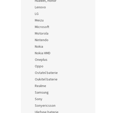
Huawei, Honor
Lenovo
LG
Meizu
Microsoft
Motorola
Nintendo
Nokia
Nokia HMD
Oneplus
Oppo
Ostatní baterie
Oukitel baterie
Realme
Samsung
Sony
Sonyericsson
Ulefone baterie