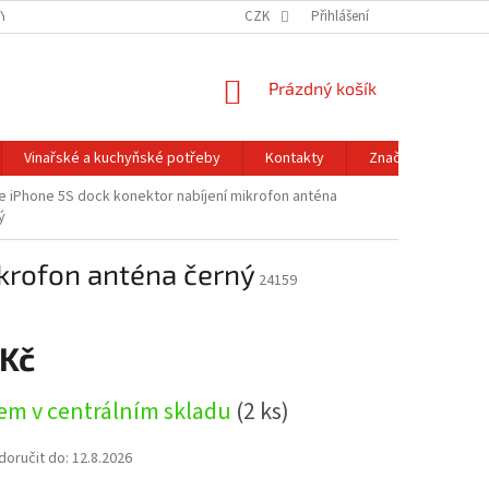
Y OCHRANY OSOBNÍCH ÚDAJŮ
OBCHODNÍ PODMÍNKY
CZK
Přihlášení
REKLAMACE A
NÁKUPNÍ
Prázdný košík
KOŠÍK
Vinařské a kuchyňské potřeby
Kontakty
Značky
e iPhone 5S dock konektor nabíjení mikrofon anténa
ý
ikrofon anténa černý
24159
 Kč
em v centrálním skladu
(2 ks)
oručit do:
12.8.2026