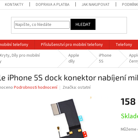
KONTAKTY
DOPRAVA A PLATBA
JAK NAKUPOVAT
PODMÍNK
HLEDAT
mobilní telefony
Příslušenství pro mobilní telefony
Telefony
Kryty, Díly pro mobilní
Apple
iPhone
Appl
y
díly
5S
čern
e iPhone 5S dock konektor nabíjení m
né
noceno
Podrobnosti hodnocení
Značka:
ostatní
ní
158
u
Měrná
Sklad
cena:
ek.
Můžeme d