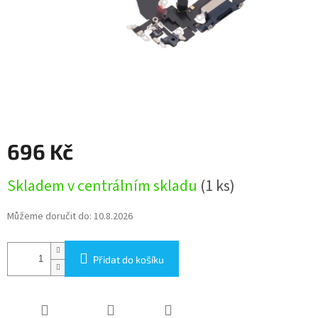
696 Kč
Měrná
Skladem v centrálním skladu
(1 ks)
cena:
Můžeme doručit do:
10.8.2026
Přidat do košíku