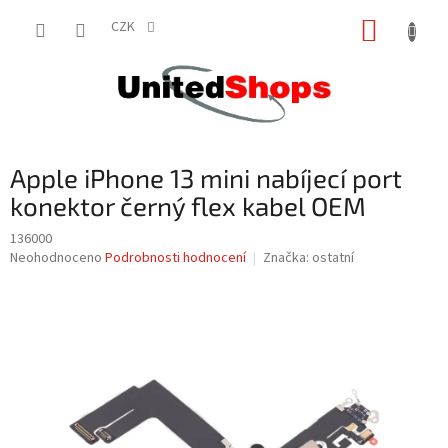
Přejít
NÁKUP
na
CZK
obsah
KOŠÍK
Apple iPhone 13 mini nabíjecí port
konektor černý flex kabel OEM
136000
Průměrné
Neohodnoceno
Podrobnosti hodnocení
Značka:
ostatní
hodnocení
produktu
je
0,0
z
5
hvězdiček.