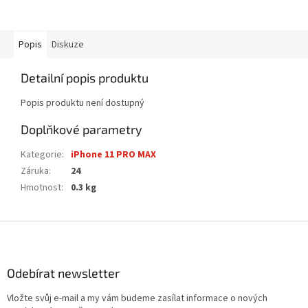
Popis
Diskuze
Detailní popis produktu
Popis produktu není dostupný
Doplňkové parametry
Kategorie
:
iPhone 11 PRO MAX
Záruka
:
24
Hmotnost
:
0.3 kg
Z
á
p
a
Odebírat newsletter
t
Vložte svůj e-mail a my vám budeme zasílat informace o nových
í