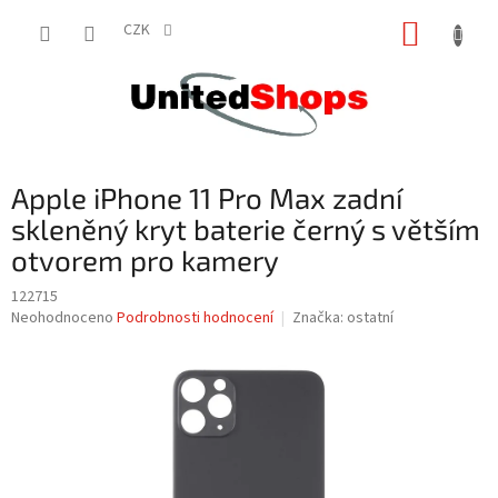
Přejít
NÁKUP
na
CZK
obsah
KOŠÍK
Apple iPhone 11 Pro Max zadní
skleněný kryt baterie černý s větším
otvorem pro kamery
122715
Průměrné
Neohodnoceno
Podrobnosti hodnocení
Značka:
ostatní
hodnocení
produktu
je
0,0
z
5
hvězdiček.