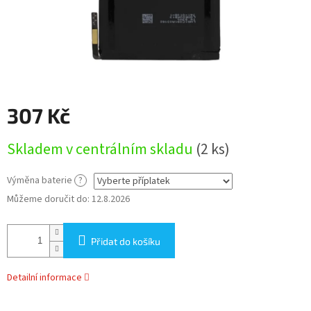
307 Kč
Měrná
Skladem v centrálním skladu
(2 ks)
cena:
Výměna baterie
?
Můžeme doručit do:
12.8.2026
Přidat do košíku
Detailní informace