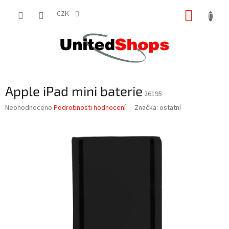
Přejít
NÁKUP
na
CZK
obsah
KOŠÍK
Apple iPad mini baterie
26195
Průměrné
Neohodnoceno
Podrobnosti hodnocení
Značka:
ostatní
hodnocení
produktu
je
0,0
z
5
hvězdiček.