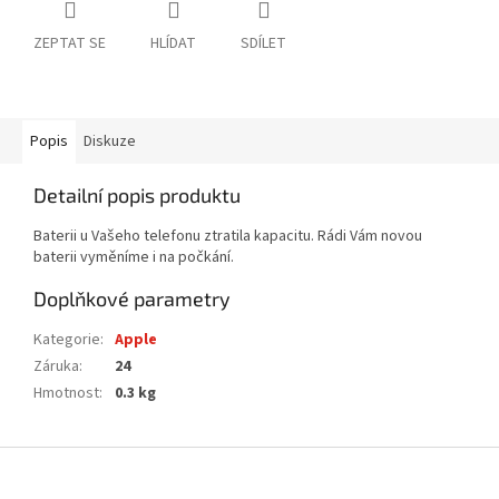
ZEPTAT SE
HLÍDAT
SDÍLET
Popis
Diskuze
Detailní popis produktu
Baterii u Vašeho telefonu ztratila kapacitu. Rádi Vám novou
baterii vyměníme i na počkání.
Doplňkové parametry
Kategorie
:
Apple
Záruka
:
24
Hmotnost
:
0.3 kg
Z
á