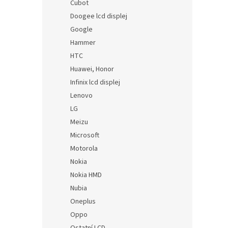
Cubot
Doogee lcd displej
Google
Hammer
HTC
Huawei, Honor
Infinix lcd displej
Lenovo
LG
Meizu
Microsoft
Motorola
Nokia
Nokia HMD
Nubia
Oneplus
Oppo