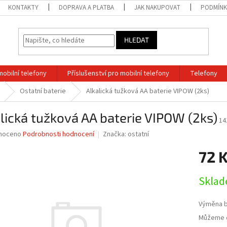
KONTAKTY
DOPRAVA A PLATBA
JAK NAKUPOVAT
PODMÍNK
HLEDAT
mobilní telefony
Příslušenství pro mobilní telefony
Telefony
Ostatní baterie
Alkalická tužková AA baterie VIPOW (2ks)
lická tužková AA baterie VIPOW (2ks)
14
né
noceno
Podrobnosti hodnocení
Značka:
ostatní
ní
72 
u
Měrná
Sklad
cena:
ek.
Výměna b
Můžeme d