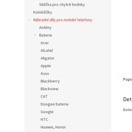
n
Sklíčka pro chytré hodnky
e
Koloběžky
l
Náhradní díly pro mobilní telefony
Antény
Baterie
Acer
Alcatel
Aligator
Apple
Asus
Popi
Blackberry
Blackview
CAT
Det
Doogee baterie
Bater
Google
HTC
Huawei, Honor