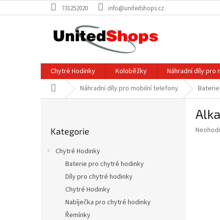
Přejít
731252020
info@unitedshops.cz
na
obsah
Chytré Hodinky
Koloběžky
Náhradní díly pro 
Domů
Náhradní díly pro mobilní telefony
Baterie
P
Alka
o
Přeskočit
s
Průměr
Neohod
Kategorie
kategorie
t
hodnoce
r
produkt
Chytré Hodinky
a
je
Baterie pro chytré hodinky
0,0
n
z
Díly pro chytré hodinky
n
5
í
Chytré Hodinky
hvězdič
p
Nabíječka pro chytré hodinky
a
Řemínky