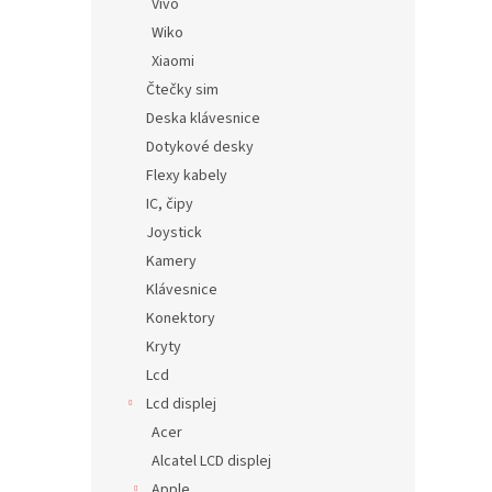
Vivo
Wiko
Xiaomi
Čtečky sim
Deska klávesnice
Dotykové desky
Flexy kabely
IC, čipy
Joystick
Kamery
Klávesnice
Konektory
Kryty
Lcd
Lcd displej
Acer
Alcatel LCD displej
Apple