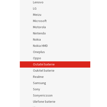
Lenovo
LG
Meizu
Microsoft
Motorola
Nintendo
Nokia
Nokia HMD
Oneplus
Oppo
Ostatní baterie
Oukitel baterie
Realme
Samsung
Sony
Sonyericsson
Ulefone baterie