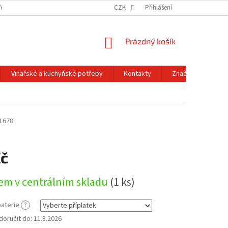
Y OCHRANY OSOBNÍCH ÚDAJŮ
OBCHODNÍ PODMÍNKY
CZK
Přihlášení
REKLAMACE A
NÁKUPNÍ
Prázdný košík
KOŠÍK
Vinařské a kuchyňské potřeby
Kontakty
Značky
1678
Kč
em v centrálním skladu
(1 ks)
aterie
?
oručit do:
11.8.2026