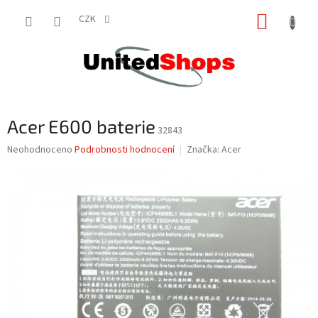
Přejít
NÁKUP
na
CZK
obsah
KOŠÍK
Acer E600 baterie
32843
Průměrné
Neohodnoceno
Podrobnosti hodnocení
Značka:
Acer
hodnocení
produktu
je
0,0
z
5
hvězdiček.