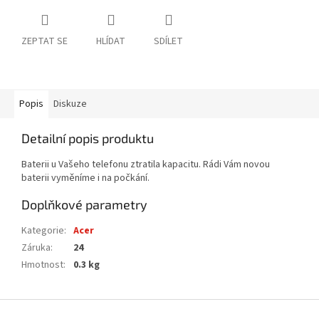
ZEPTAT SE
HLÍDAT
SDÍLET
Popis
Diskuze
Detailní popis produktu
Baterii u Vašeho telefonu ztratila kapacitu. Rádi Vám novou
baterii vyměníme i na počkání.
Doplňkové parametry
Kategorie
:
Acer
Záruka
:
24
Hmotnost
:
0.3 kg
Z