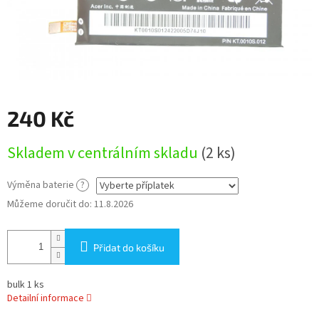
240 Kč
Měrná
Skladem v centrálním skladu
(2 ks)
cena:
Výměna baterie
?
Můžeme doručit do:
11.8.2026
Přidat do košíku
bulk 1 ks
Detailní informace