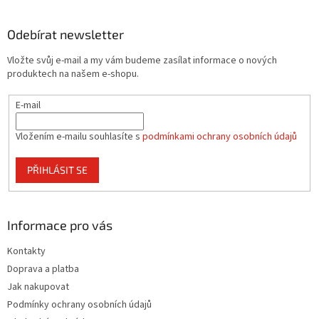
á
p
a
Odebírat newsletter
t
Vložte svůj e-mail a my vám budeme zasílat informace o nových
í
produktech na našem e-shopu.
E-mail
Vložením e-mailu souhlasíte s
podmínkami ochrany osobních údajů
PŘIHLÁSIT SE
Informace pro vás
Kontakty
Doprava a platba
Jak nakupovat
Podmínky ochrany osobních údajů